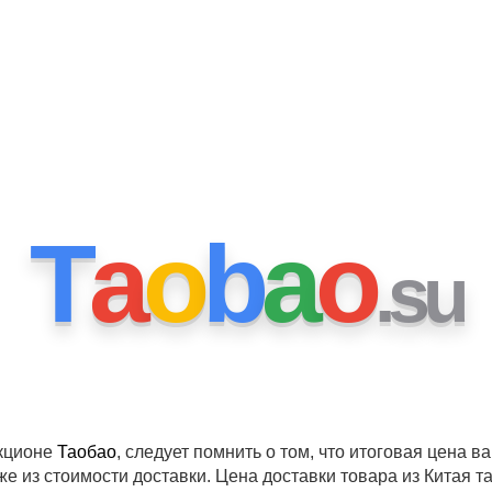
T
a
o
b
a
o
.
s
u
укционе
Таобао
, следует помнить о том, что итоговая цена в
же из стоимости доставки. Цена доставки товара из Китая т