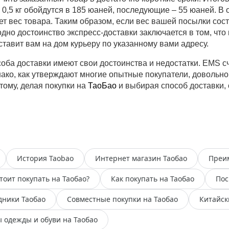
 0,5 кг обойдутся в 185 юаней, последующие – 55 юаней. В
ет вес товара. Таким образом, если вес вашей посылки сост
одно достоинство экспресс-доставки заключается в том, что 
оставит вам на дом курьеру по указанному вами адресу.
оба доставки имеют свои достоинства и недостатки. EMS с
ако, как утверждают многие опытные покупатели, довольно
тому, делая покупки на
ТаоБао
и выбирая способ доставки, с
История Taobao
Интернет магазин Таобао
Преим
тоит покупать на Таобао?
Как покупать на Таобао
Пос
дники Таобао
Совместные покупки на Таобао
Китайск
 одежды и обуви на Таобао