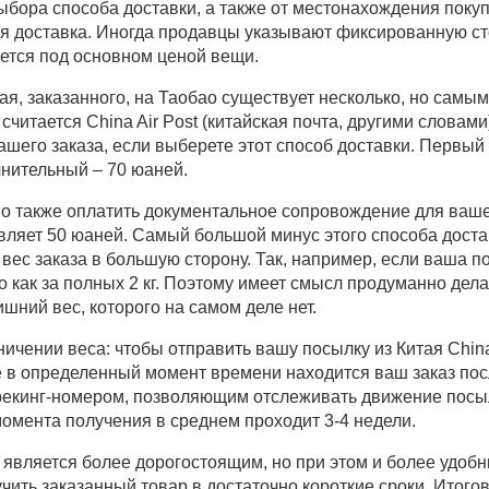
выбора способа доставки, а также от местонахождения поку
ся доставка. Иногда продавцы указывают фиксированную ст
ается под основном ценой вещи.
тая, заказанного, на Таобао существует несколько, но сам
считается China Air Post (китайская почта, другими словам
ашего заказа, если выберете этот способ доставки. Первый
нительный – 70 юаней.
 также оплатить документальное сопровождение для вашег
ляет 50 юаней. Самый большой минус этого способа достав
 вес заказа в большую сторону. Так, например, если ваша по
о как за полных 2 кг. Поэтому имеет смысл продуманно делат
шний вес, которого на самом деле нет.
ичении веса: чтобы отправить вашу посылку из Китая China 
де в определенный момент времени находится ваш заказ по
рекинг-номером, позволяющим отслеживать движение посы
момента получения в среднем проходит 3-4 недели.
 является более дорогостоящим, но при этом и более удобн
учить заказанный товар в достаточно короткие сроки. Итого