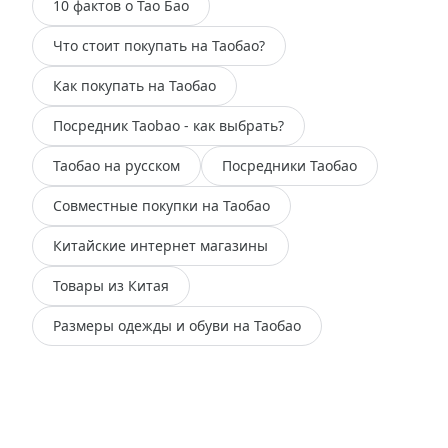
10 фактов о Тао Бао
Что стоит покупать на Таобао?
Как покупать на Таобао
Посредник Taobao - как выбрать?
Таобао на русском
Посредники Таобао
Совместные покупки на Таобао
Китайские интернет магазины
Товары из Китая
Размеры одежды и обуви на Таобао
Этот домен продаётся. Domain for sale.
admin-contact:
https://partner.r01.ru/contact_admin.khtml