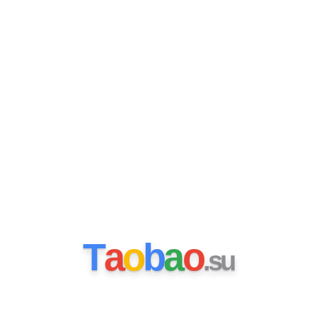
T
a
o
b
a
o
.
s
u