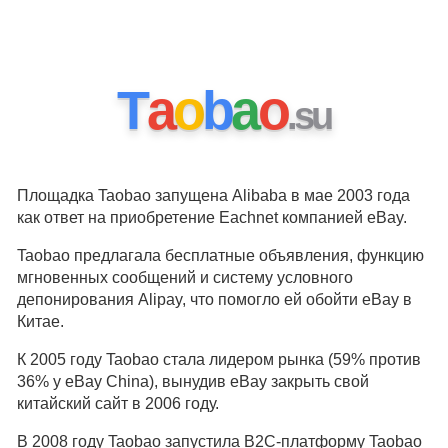
T
a
o
b
a
o
.
s
u
Площадка Taobao запущена Alibaba в мае 2003 года
как ответ на приобретение Eachnet компанией eBay.
Taobao предлагала бесплатные объявления, функцию
мгновенных сообщений и систему условного
депонирования Alipay, что помогло ей обойти eBay в
Китае.
К 2005 году Taobao стала лидером рынка (59% против
36% у eBay China), вынудив eBay закрыть свой
китайский сайт в 2006 году.
В 2008 году Taobao запустила B2C-платформу Taobao