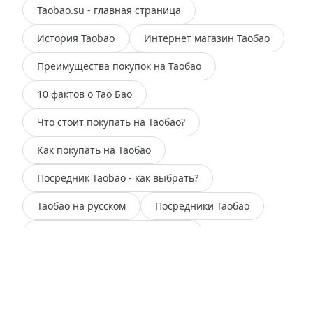
Taobao.su - главная страница
История Taobao
Интернет магазин Таобао
Преимущества покупок на Таобао
10 фактов о Тао Бао
Что стоит покупать на Таобао?
Как покупать на Таобао
Посредник Taobao - как выбрать?
Таобао на русском
Посредники Таобао
Совместные покупки на Таобао
Китайские интернет магазины
Товары из Китая